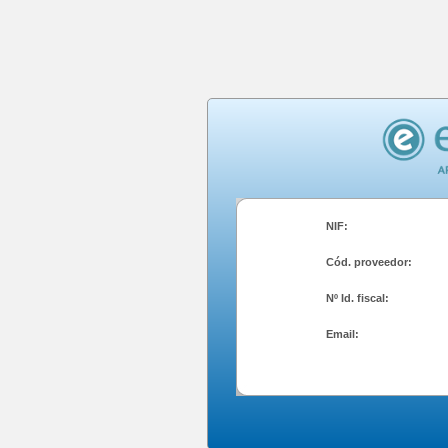
NIF:
Cód. proveedor:
Nº Id. fiscal:
Email: