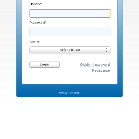
Usuario*
Password*
Idioma
--seleccionar--
Login
Olvidé mi password
Registrarse
Version 26.0508