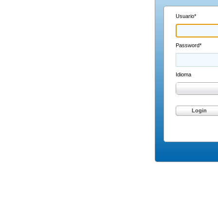
Usuario*
Password*
Idioma
Login